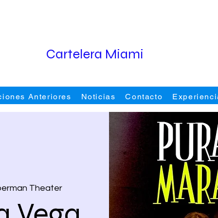
Cartelera Miami
ciones Anteriores
Noticias
Contacto
Experienci
eberman Theater
a Vega