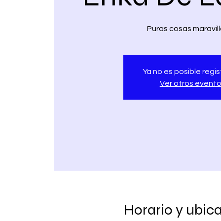
Puras cosas maravil
Ya no es posible regis
Ver otros event
Horario y ubic