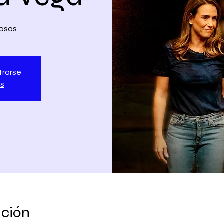
losas
trarse
os
ación