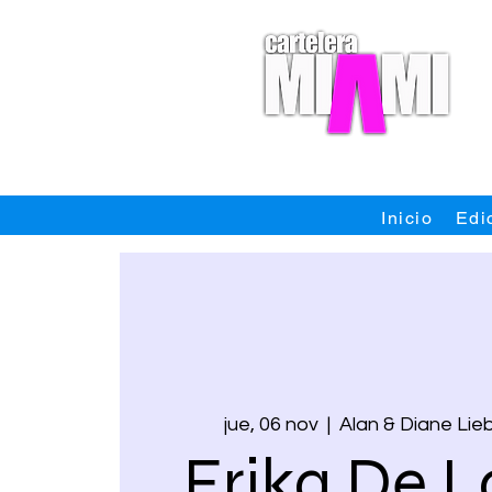
Inicio
Edi
jue, 06 nov
  |  
Alan & Diane Li
Erika De L