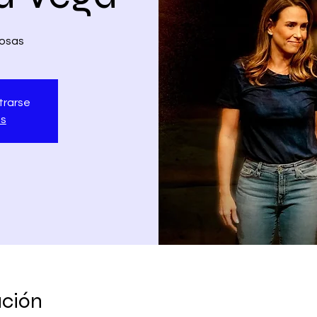
losas
trarse
os
ación