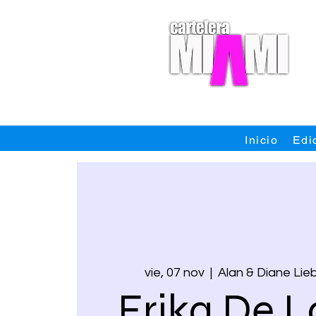
Inicio
Edi
vie, 07 nov
  |  
Alan & Diane Li
Erika De L