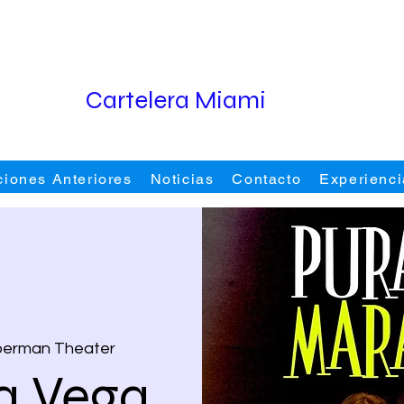
Cartelera Miami
ciones Anteriores
Noticias
Contacto
Experienci
eberman Theater
a Vega