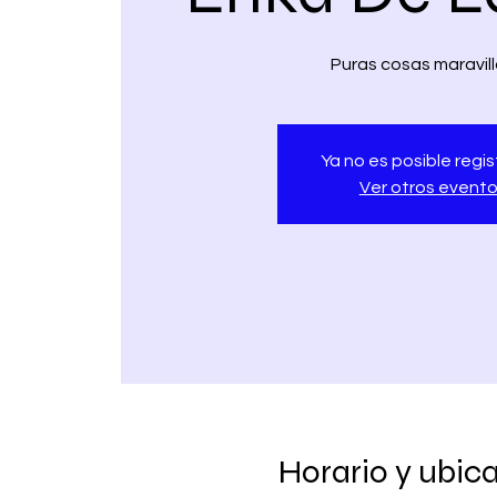
Puras cosas maravil
Ya no es posible regis
Ver otros event
Horario y ubic