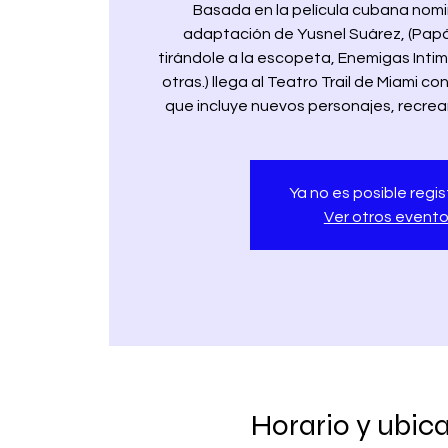
Basada en la película cubana nom
adaptación de Yusnel Suárez, (Papás
tirándole a la escopeta, Enemigas Intim
otras.) llega al Teatro Trail de Miami c
que incluye nuevos personajes, recrea
Ya no es posible regis
Ver otros event
Horario y ubic