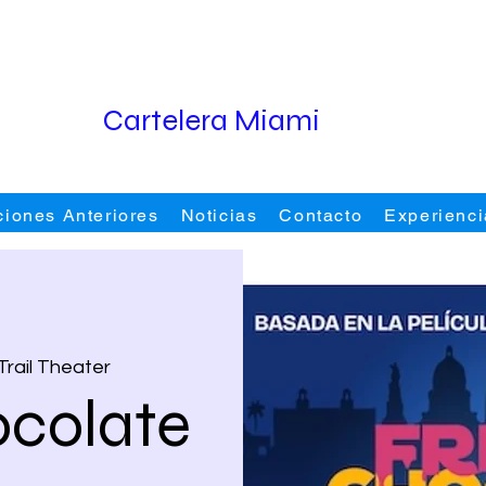
Cartelera Miami
ciones Anteriores
Noticias
Contacto
Experienci
 Trail Theater
ocolate