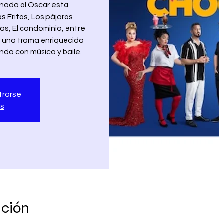
inada al Oscar esta
 Fritos, Los pájaros
as, El condominio, entre
on una trama enriquecida
ndo con música y baile.
trarse
os
ación