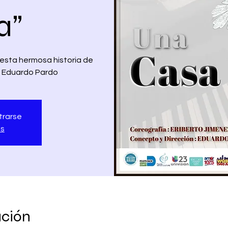
a”
 esta hermosa historia de
y Eduardo Pardo
trarse
os
ación