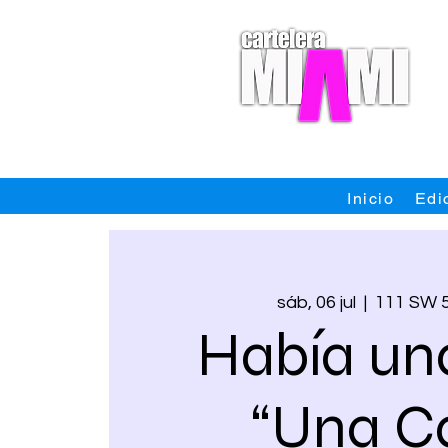
Inicio
Edi
sáb, 06 jul
  |  
111 SW 
Había una
“Una C