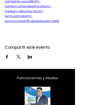
campaign=social&utm-
content=attendeeshare&utm-
medium=discovery&utm-
term=listing&utm-
source=wsa&aff=ebdsshwebmobile
Compartir este evento
Patrocinantes y Aliados