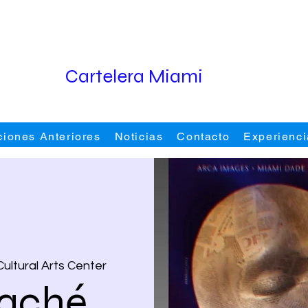
Cartelera Miami
ciones Anteriores
Noticias
Contacto
Experienci
ltural Arts Center
Maché