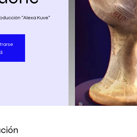
Producción “Alexa Kuve”
trarse
os
ación