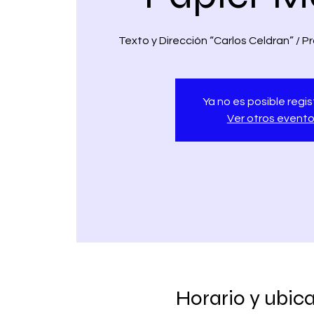
Texto y Dirección “Carlos Celdran” / 
Ya no es posible regis
Ver otros event
Horario y ubic