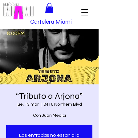
Cartelera Miami
“Tributo a Arjona”
jue, 13 mar
  |  
8416 Northern Blvd
Con Juan Medici
Las entradas no están a la