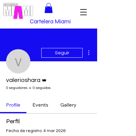
Cartelera Miami
Más acciones
Seguir
valerioshara
Administrador
valerioshara
0 seguidores
0 seguidos
Profile
Events
Gallery
Perfil
Fecha de registro: 4 mar 2026