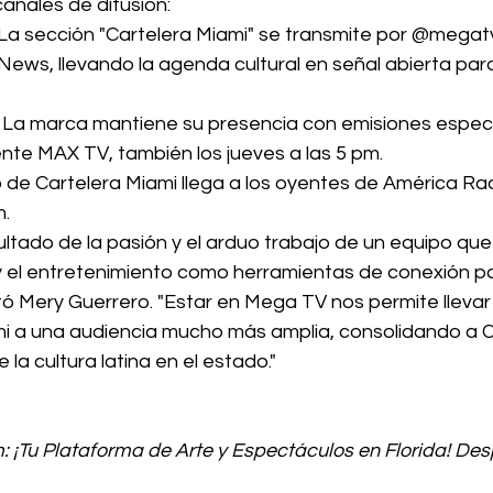
canales de difusión:
: La sección "Cartelera Miami" se transmite por @megatvl
ews, llevando la agenda cultural en señal abierta para
: La marca mantiene su presencia con emisiones especia
te MAX TV, también los jueves a las 5 pm.
o de Cartelera Miami llega a los oyentes de América Rad
m.
sultado de la pasión y el arduo trabajo de un equipo que
 y el entretenimiento como herramientas de conexión p
 Mery Guerrero. "Estar en Mega TV nos permite llevar l
ami a una audiencia mucho más amplia, consolidando a C
la cultura latina en el estado."
m
: ¡Tu Plataforma de Arte y Espectáculos en Florida! Desp