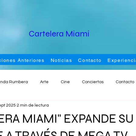
Cartelera Miami
ciones Anteriores
Noticias
Contacto
Experienci
nda Rumbera
Arte
Cine
Conciertos
Contacto
ept 2025
2 min de lectura
Moda
Música
Nacional
Noticias
Promociones
ERA MIAMI" EXPANDE SU
os
Blog
Eventos
Noticias
 A TRAVÉS DE MEGA TV