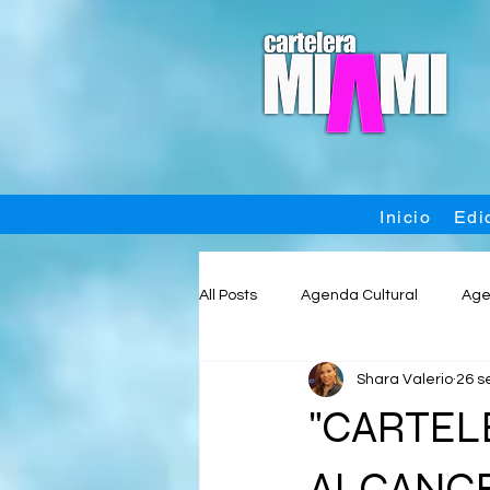
Inicio
Edi
All Posts
Agenda Cultural
Age
Shara Valerio
26 s
Featured
Internacional
"CARTEL
Teatro
Tecnología
Vide
ALCANCE