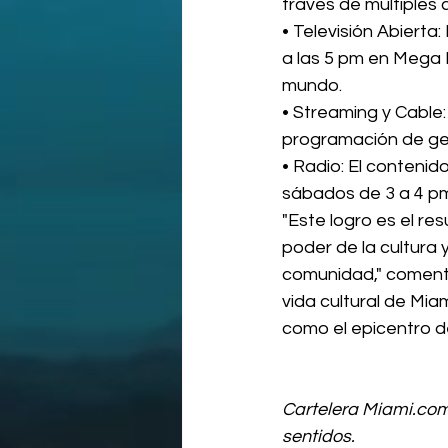
través de múltiples 
• Televisión Abierta
a las 5 pm en Mega N
mundo.
• Streaming y Cable
programación de gen
• Radio: El contenid
sábados de 3 a 4 p
"Este logro es el re
poder de la cultura
comunidad," comentó
vida cultural de Mi
como el epicentro de 
Cartelera 
Miami.co
sentidos.