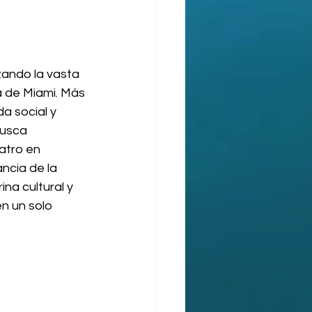
zando la vasta 
a de Miami. Más 
a social y 
busca 
atro en 
ncia de la 
na cultural y 
n un solo 