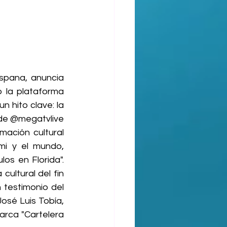
ispana, anuncia 
la plataforma 
 hito clave: la 
de @megatvlive 
ación cultural 
i y el mundo, 
s en Florida". 
ltural del fin 
testimonio del 
osé Luis Tobía, 
rca "Cartelera 