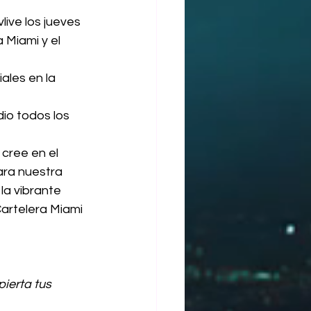
ive los jueves 
 Miami y el 
les en la 
io todos los 
 cree en el 
ara nuestra 
a vibrante 
artelera Miami 
ierta tus 