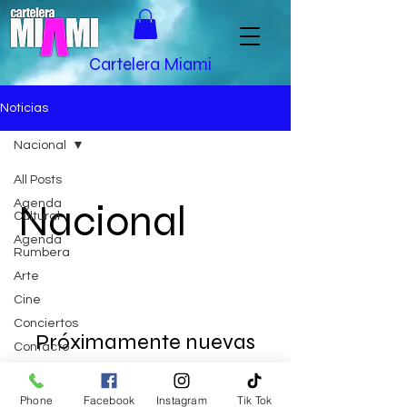
Cartelera Miami
Noticias
Nacional
All Posts
Nacional
Agenda
Cultural
Agenda
Rumbera
Arte
Cine
Conciertos
Próximamente nuevas
Contacto
entradas
Eventos
Farándula
Phone
Facebook
Instagram
Tik Tok