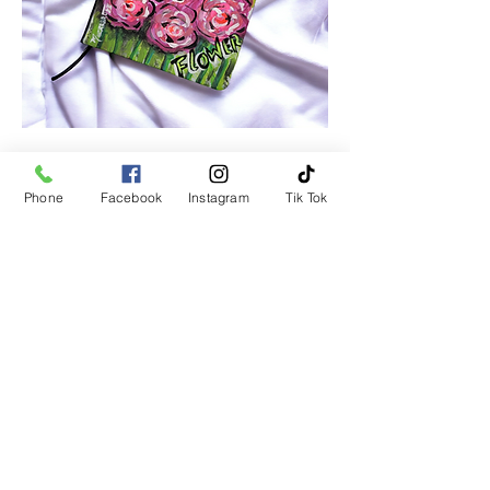
Roses Notebook
Precio
18,00 US$
Phone
Facebook
Instagram
Tik Tok