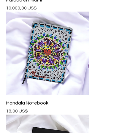
Parada en Miami
Precio
10.000,00 US$
Mandala Notebook
Precio
18,00 US$