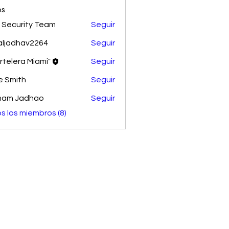
os
 Security Team
Seguir
aljadhav2264
Seguir
dhav2264
rtelera Miami"
Seguir
e Smith
Seguir
ham Jadhao
Seguir
s los miembros (8)