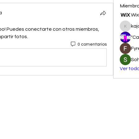
Miembr
a
Wix
kaj
upo! Puedes conectarte con otros miembros, 
kajalja
artir fotos.
"Ca
0 comentarios
Fyr
So
Ver todo